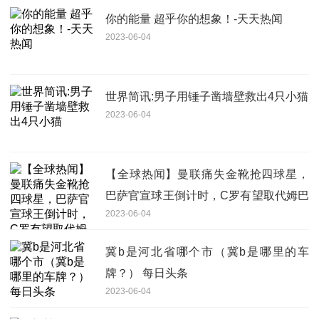
你的能量 超乎你的想象！-天天热闻
2023-06-04
世界简讯:男子用锤子凿墙壁救出4只小猫
2023-06-04
【全球热闻】曼联痛失金靴抢四球星，
巴萨官宣球王倒计时，C罗有望取代姆巴
2023-06-04
佩
冀b是河北省哪个市（冀b是哪里的车
牌？） 每日头条
2023-06-04