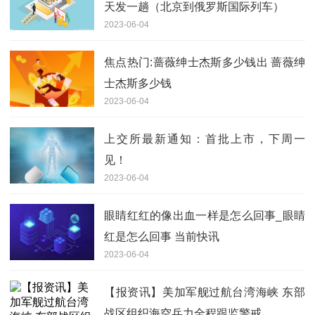
天发一趟（北京到俄罗斯国际列车）
2023-06-04
焦点热门:蔷薇绅士杰斯多少钱出 蔷薇绅
士杰斯多少钱
2023-06-04
上交所最新通知：首批上市，下周一
见！
2023-06-04
眼睛红红的像出血一样是怎么回事_眼睛
红是怎么回事 当前快讯
2023-06-04
【报资讯】美加军舰过航台湾海峡 东部
战区组织海空兵力全程跟监警戒