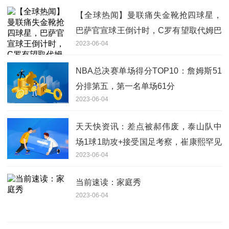
【全球热闻】曼联痛失金靴抢四球星，
巴萨官宣球王倒计时，C罗有望取代姆巴
2023-06-04
佩
NBA总决赛单场得分TOP10：詹姆斯51
分排第五，第一名单场61分
2023-06-04
天天快资讯：差点被郝伟废，泰山队中
场1球1助攻+接受国足考察，崔康熙罕见
2023-06-04
鼓掌
当前速读：家庭秀
2023-06-04