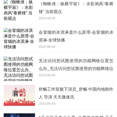
《蜘蛛侠：纵横宇宙》：水彩画风“泰裤
辣” 当前观点
2023-06-04
会冒烟的冰淇淋是什么原理-会冒烟的冰
淇淋-全球快播
2023-06-04
无法访问您试图使用的功能网络位置怎
么办_无法访问您试图使用的功能网络位
2023-06-04
置
舒畅工作室旗下演员_舒畅 中国内地制作
人 导演 天天微速讯
2023-06-04